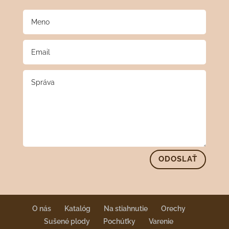
ODOSLAŤ
O nás
Katalóg
Na stiahnutie
Orechy
Sušené plody
Pochúťky
Varenie